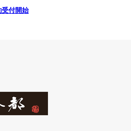
 予約受付開始