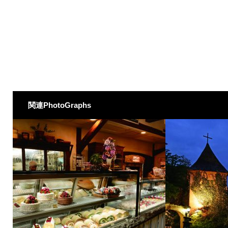
関連PhotoGraphs